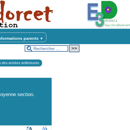
nformations parents
▼
s des années antérieures
moyenne section.