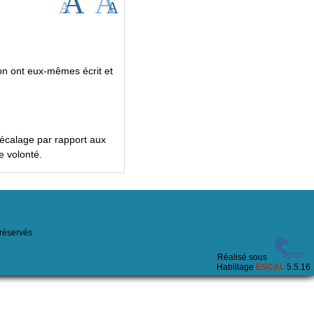
ion ont eux-mêmes écrit et
décalage par rapport aux
e volonté.
 réservés
Réalisé sous
Habillage
ESCAL
5.5.16