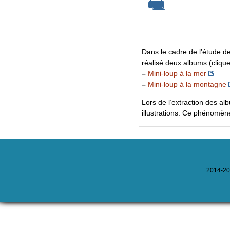
Dans le cadre de l’étude de
réalisé deux albums (clique
–
Mini-loup à la mer
–
Mini-loup à la montagne
Lors de l’extraction des a
illustrations. Ce phénomène
2014-202