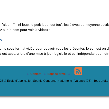
 l’album "mini-loup, le petit loup tout fou", les élèves de moyenne sect
z sur le nom pour voir la vidéo) :
lbums sous format vidéo pour pouvoir vous les présenter, le son est en 
 est apparu lors d’une mise à jour logicielle et est indépendant de notr
Contact
Espace privé
6 © Ecole d’application Sophie Condorcet maternelle - Valence (26) - Tous droits