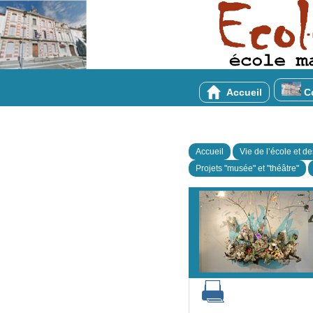
Accueil
Co
Accueil
Vie de l’école et d
Projets "musée" et "théâtre"