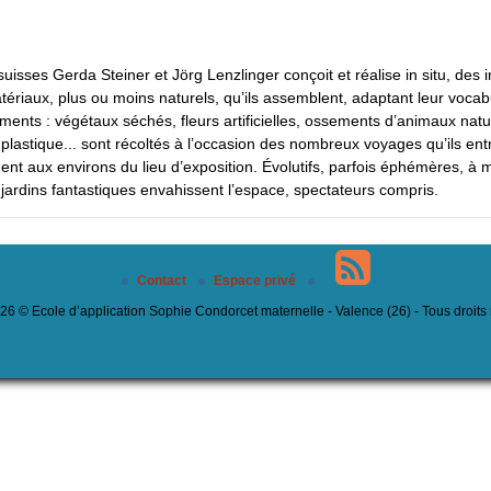
isses Gerda Steiner et Jörg Lenzlinger conçoit et réalise in situ, des in
atériaux, plus ou moins naturels, qu’ils assemblent, adaptant leur vocab
léments : végétaux séchés, fleurs artificielles, ossements d’animaux natu
plastique... sont récoltés à l’occasion des nombreux voyages qu’ils ent
nt aux environs du lieu d’exposition. Évolutifs, parfois éphémères, à 
ces jardins fantastiques envahissent l’espace, spectateurs compris.
Contact
Espace privé
6 © Ecole d’application Sophie Condorcet maternelle - Valence (26) - Tous droits