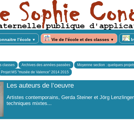
nnaitre l’école
Vie de l’école et des classes
I
▼
▼
es classes
Archives des années passées
Moyenne section : quelques projet
Projet MS "musée de Valence" 2014 2015
Les auteurs de l’oeuvre
Artistes contemporains, Gerda Steiner et Jörg Lenzlinger 
techniques mixtes...