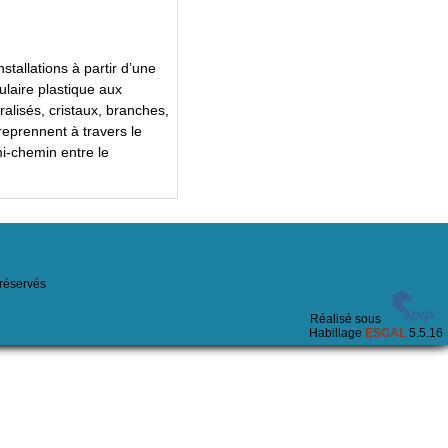
stallations à partir d’une
ulaire plastique aux
ralisés, cristaux, branches,
reprennent à travers le
mi-chemin entre le
 réservés
Réalisé sous
Habillage
ESCAL
5.5.16