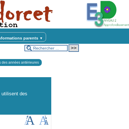
nformations parents
▼
s des années antérieures
utilisent des